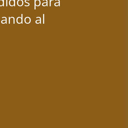
didos para
mando al