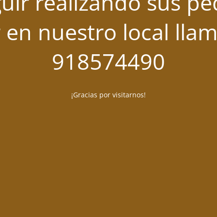
uir realizando sus pe
 en nuestro local lla
918574490
¡Gracias por visitarnos!