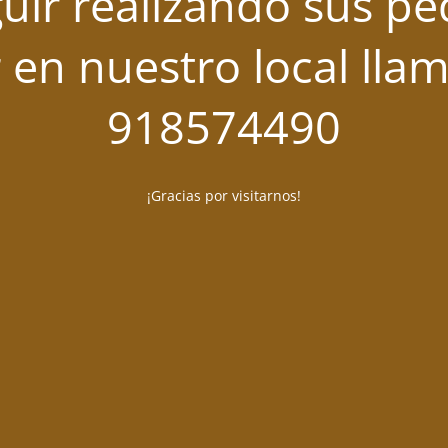
uir realizando sus pe
 en nuestro local lla
918574490
¡Gracias por visitarnos!