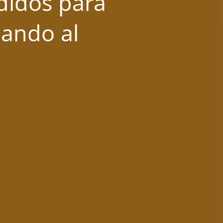
didos para
mando al