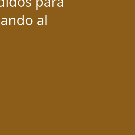
didos para
mando al