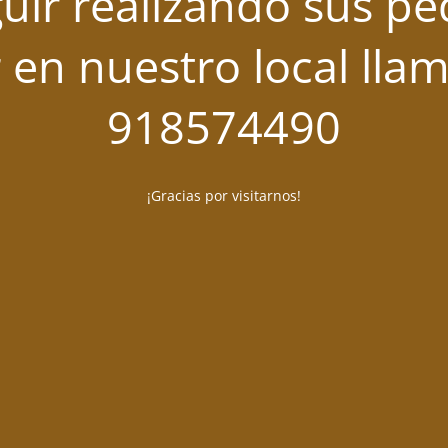
uir realizando sus pe
 en nuestro local lla
918574490
¡Gracias por visitarnos!