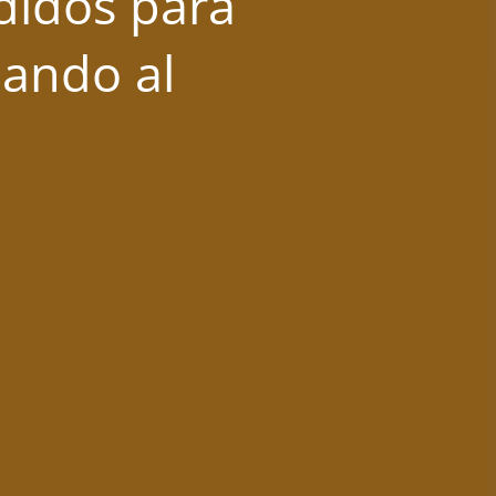
didos para
mando al