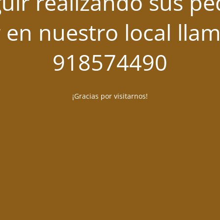
uir realizando sus pe
 en nuestro local lla
918574490
¡Gracias por visitarnos!