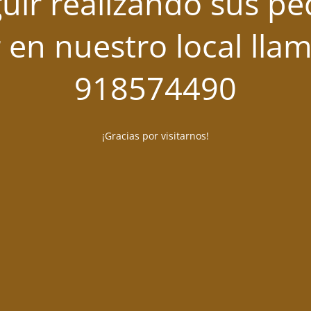
uir realizando sus pe
 en nuestro local lla
918574490
¡Gracias por visitarnos!