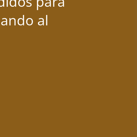
didos para
mando al